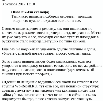
3 октября 2017
13:10
Otshelnik-Fm сказал(а)
Там никто никакие подборки не делает - приходят
- ищут что нужно, покупают или нет и все.
Столько ввалить денег в рекламу, как они вваливают по
контекстам, рекламе своей партнерки и тд, не реально. Место
их уже закрыто и все, посмотри сколько тухлых площадок в
буржунете стало некогда цветущих по типо каньена.
Еще раз, не надо как то ущемлять другие плагины и допы,
убирать с главной новые товары, просто сместит ниже.
Хотя у меня пришла мысль более радикальная, если все
упирается в площадку, оставить ее как есть, но все же добавив
пару слов о плагине, хоть в поисковике будет вменяемый
сниппет при поиске профиля))
Отдельный лендинг с ведущими ссылками на каталог и его
группы Wp-Recall.RU. тут есть все, нет понятной структуру,
сделать структуру, а на ленденге уже как выше писал. два
зайца убиты, показатели за счет основного сайта и ссылок
поднимутся быстро, плюс я точно займусь его толкнуть.