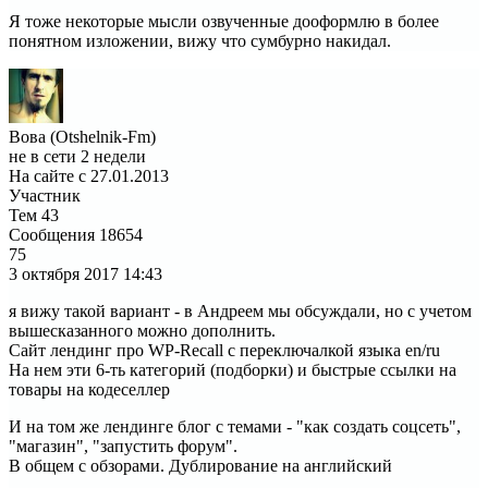
Я тоже некоторые мысли озвученные дооформлю в более
понятном изложении, вижу что сумбурно накидал.
Вова (Otshelnik-Fm)
не в сети 2 недели
На сайте с 27.01.2013
Участник
Тем
43
Сообщения
18654
75
3 октября 2017
14:43
я вижу такой вариант - в Андреем мы обсуждали, но с учетом
вышесказанного можно дополнить.
Сайт лендинг про WP-Recall с переключалкой языка en/ru
На нем эти 6-ть категорий (подборки) и быстрые ссылки на
товары на кодеселлер
И на том же лендинге блог с темами - "как создать соцсеть",
"магазин", "запустить форум".
В общем с обзорами. Дублирование на английский