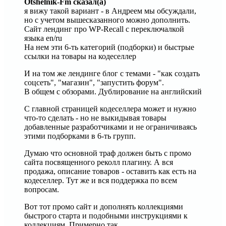
Otshelnik-Fm сказал(а)
я вижу такой вариант - в Андреем мы обсуждали,
но с учетом вышесказанного можно дополнить.
Сайт лендинг про WP-Recall с переключалкой
языка en/ru
На нем эти 6-ть категорий (подборки) и быстрые
ссылки на товары на кодеселлер
И на том же лендинге блог с темами - "как создать
соцсеть", "магазин", "запустить форум".
В общем с обзорами. Дублирование на английский
С главной страницей кодеселлера может и нужно
что-то сделать - но не выкидывая товары
добавленные разработчиками и не ограничиваясь
этими подборками в 6-ть групп.
Думаю что основной траф должен быть с промо
сайта посвященного реколл плагину. А вся
продажа, описание товаров - оставить как есть на
кодеселлер. Тут же и вся поддержка по всем
вопросам.
Вот тот промо сайт и дополнять коллекциями
быстрого старта и подобными инструкциями к
коллекциям. Примерно так.