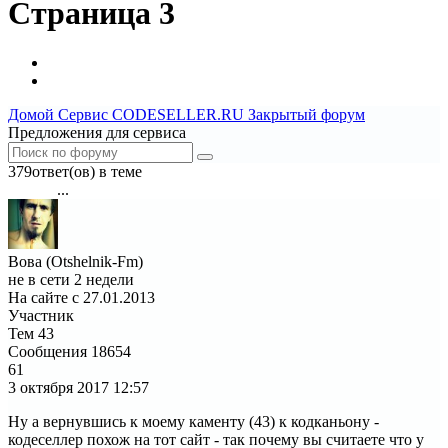
Страница 3
Домой
Сервис CODESELLER.RU
Закрытый форум
Предложения для сервиса
379ответ(ов) в теме
...
1
2
3
4
5
6
7
13
Вова (Otshelnik-Fm)
не в сети 2 недели
На сайте с 27.01.2013
Участник
Тем
43
Сообщения
18654
61
3 октября 2017
12:57
Ну а вернувшись к моему каменту (43) к кодканьону -
кодеселлер похож на тот сайт - так почему вы считаете что у