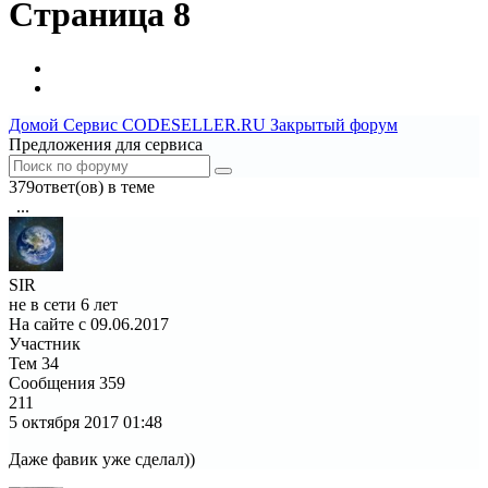
Страница 8
Домой
Сервис CODESELLER.RU
Закрытый форум
Предложения для сервиса
379ответ(ов) в теме
...
1
4
5
6
7
8
9
10
11
12
13
SIR
не в сети 6 лет
На сайте с 09.06.2017
Участник
Тем
34
Сообщения
359
211
5 октября 2017
01:48
Даже фавик уже сделал))