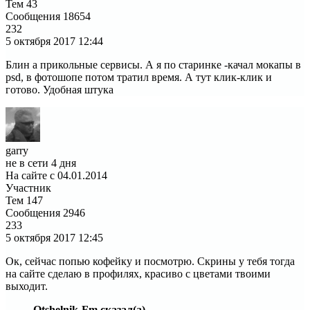
Тем
43
Сообщения
18654
232
5 октября 2017
12:44
Блин а прикольные сервисы. А я по старинке -качал мокапы в
psd, в фотошопе потом тратил время. А тут клик-клик и
готово. Удобная штука
garry
не в сети 4 дня
На сайте с 04.01.2014
Участник
Тем
147
Сообщения
2946
233
5 октября 2017
12:45
Ок, сейчас попью кофейку и посмотрю. Скрины у тебя тогда
на сайте сделаю в профилях, красиво с цветами твоими
выходит.
Otshelnik-Fm сказал(а)