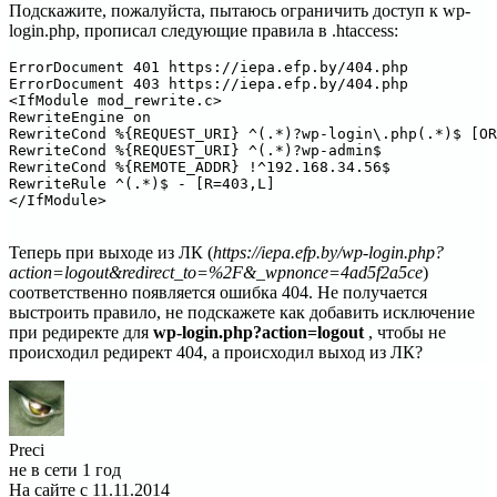
Подскажите, пожалуйста, пытаюсь ограничить доступ к wp-
login.php, прописал следующие правила в .htaccess:
ErrorDocument 401 https://iepa.efp.by/404.php

ErrorDocument 403 https://iepa.efp.by/404.php

<IfModule mod_rewrite.c>

RewriteEngine on

RewriteCond %{REQUEST_URI} ^(.*)?wp-login\.php(.*)$ [OR
RewriteCond %{REQUEST_URI} ^(.*)?wp-admin$

RewriteCond %{REMOTE_ADDR} !^192.168.34.56$

RewriteRule ^(.*)$ - [R=403,L]

</IfModule>
Теперь при выходе из ЛК (
https://iepa.efp.by/wp-login.php?
action=logout&redirect_to=%2F&_wpnonce=4ad5f2a5ce
)
соответственно появляется ошибка 404. Не получается
выстроить правило, не подскажете как добавить исключение
при редиректе для
wp-login.php?action=logout
, чтобы не
происходил редирект 404, а происходил выход из ЛК?
Preci
не в сети 1 год
На сайте с 11.11.2014