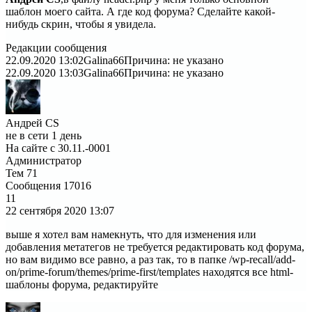
шаблон моего сайта. А где код форума? Сделайте какой-
нибудь скрин, чтобы я увидела.
Редакции сообщения
22.09.2020 13:02
Galina66
Причина: не указано
22.09.2020 13:03
Galina66
Причина: не указано
Андрей CS
не в сети 1 день
На сайте с 30.11.-0001
Администратор
Тем
71
Сообщения
17016
11
22 сентября 2020
13:07
выше я хотел вам намекнуть, что для изменения или
добавления метатегов не требуется редактировать код форума,
но вам видимо все равно, а раз так, то в папке /wp-recall/add-
on/prime-forum/themes/prime-first/templates находятся все html-
шаблоны форума, редактируйте