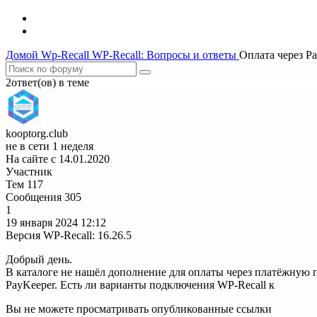
Домой
Wp-Recall
WP-Recall: Вопросы и ответы
Оплата через P
2ответ(ов) в теме
kooptorg.club
не в сети 1 неделя
На сайте с 14.01.2020
Участник
Тем
117
Сообщения
305
1
19 января 2024
12:12
Версия WP-Recall
:
16.26.5
Добрый день.
В каталоге не нашёл дополнение для оплаты через платёжную 
PayKeeper. Есть ли варианты подключения WP-Recall к
Вы не можете просматривать опубликованные ссылки