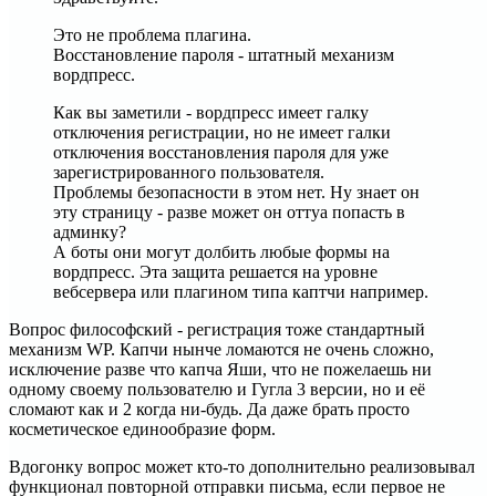
Это не проблема плагина.
Восстановление пароля - штатный механизм
вордпресс.
Как вы заметили - вордпресс имеет галку
отключения регистрации, но не имеет галки
отключения восстановления пароля для уже
зарегистрированного пользователя.
Проблемы безопасности в этом нет. Ну знает он
эту страницу - разве может он оттуа попасть в
админку?
А боты они могут долбить любые формы на
вордпресс. Эта защита решается на уровне
вебсервера или плагином типа каптчи например.
Вопрос философский - регистрация тоже стандартный
механизм WP. Капчи нынче ломаются не очень сложно,
исключение разве что капча Яши, что не пожелаешь ни
одному своему пользователю и Гугла 3 версии, но и её
сломают как и 2 когда ни-будь. Да даже брать просто
косметическое единообразие форм.
Вдогонку вопрос может кто-то дополнительно реализовывал
функционал повторной отправки письма, если первое не