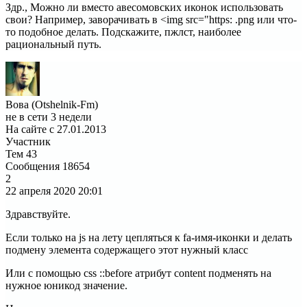
Здр., Можно ли вместо авесомовских иконок использовать
свои? Например, заворачивать в <img src="https: .png или что-
то подобное делать. Подскажите, пжлст, наиболее
рациональный путь.
Вова (Otshelnik-Fm)
не в сети 3 недели
На сайте с 27.01.2013
Участник
Тем
43
Сообщения
18654
2
22 апреля 2020
20:01
Здравствуйте.
Если только на js на лету цепляться к fa-имя-иконки и делать
подмену элемента содержащего этот нужный класс
Или с помощью css ::before атрибут content подменять на
нужное юникод значение.