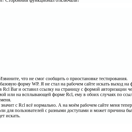
яли? Сторонний функционал отключали?
 Извините, что не смог сообщить о приостановке тестирования.
базовую форму WP. Я не стал на рабочем сайте искать выход на ф
cl Bar и оставил ссылку на страницу с формой авторизации чер
ой или на всплывающей форме Rcl, ему в обоих случаях по ссыл
 меня.
, значит с Rcl всё нормально. А на моём рабочем сайте меня теп
роли для пользователей с разными доступами и может причина б
ет искать.