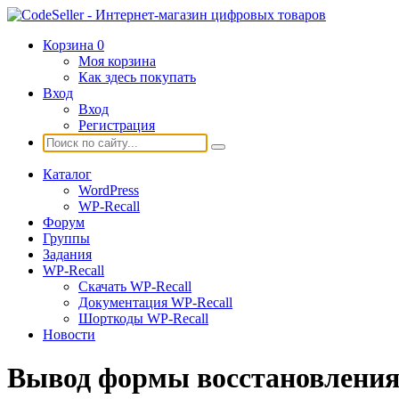
Корзина
0
Моя корзина
Как здесь покупать
Вход
Вход
Регистрация
Каталог
WordPress
WP-Recall
Форум
Группы
Задания
WP-Recall
Скачать WP-Recall
Документация WP-Recall
Шорткоды WP-Recall
Новости
Вывод формы восстановления