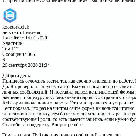
И прочитайте 3-е сообщение в этой теме - вы поиски выполн
kooptorg.club
не в сети 1 неделя
На сайте с 14.01.2020
Участник
Тем
117
Сообщения
305
6
26 сентября 2020
21:34
Добрый день.
Пришлось отложить тесты, так как срочно отвлекли по работе.
Да. Я проверил на другом сайте. Выходит штатно по ссылке на 
личных соображений. Я поставил вывод всплывающей формы в R
начинает процедуру восстановления пароля со страницы с форм
Rcl форма ввода нового пароля. Это мне нравится и устраивает
Тест показал, что раз на чистом сайте форма выводится штатно
зависимость я не вижу, тем более у меня установлены разные 
соответствующей роли, то есть имеется зацепка, если нужно буд
Спасибо за поддержку. Вопрос решён.
Тема закрыта. Публикация новых сообщений запрещена.