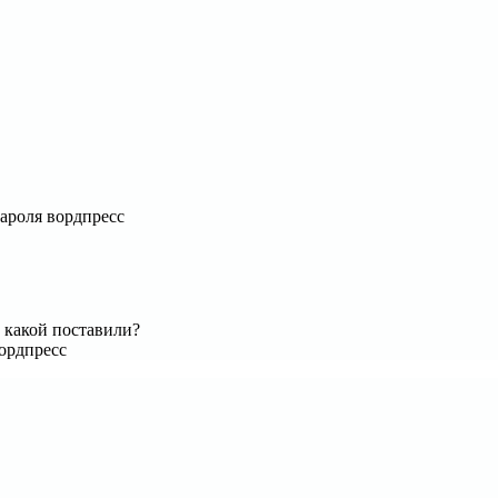
пароля вордпресс
" какой поставили?
ордпресс