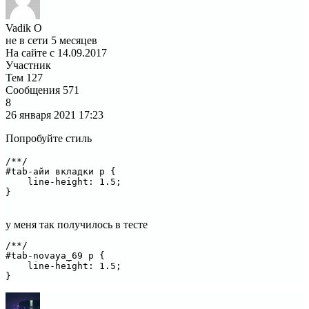
Vadik O
не в сети 5 месяцев
На сайте с 14.09.2017
Участник
Тем
127
Сообщения
571
8
26 января 2021
17:23
Попробуйте стиль
/**/

#tab-айи вкладки p {

    line-height: 1.5;

}
у меня так получилось в тесте
/**/

#tab-novaya_69 p {

    line-height: 1.5;

}