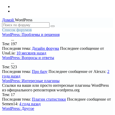
Домой
WordPress
Список форумов
WordPress: Проблемы и решения
...
1
2
3
4
5
7
Тем:
197
Последняя тема:
Дизайн форума
Последнее сообщение от
UnaLia:
10 месяцев назад
WordPress: Вопросы и ответы
...
1
2
3
4
5
18
Тем:
523
Последняя тема:
Про базу
Последнее сообщение от Alexzx:
2
года назад
WordPress: Интересные плагины
Ссылки на ваши или просто интересные плагины WordPress
из официального репозитория wordpress.org
Тем:
17
Последняя тема:
Плагин статистики
Последнее сообщение от
Semen14:
4 года назад
WordPress: Другое
1
2