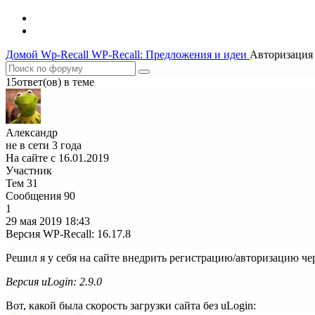
Домой
Wp-Recall
WP-Recall: Предложения и идеи
Авторизация ч
15ответ(ов) в теме
Александр
не в сети 3 года
На сайте с 16.01.2019
Участник
Тем
31
Сообщения
90
1
29 мая 2019
18:43
Версия WP-Recall
:
16.17.8
Решил я у себя на сайте внедрить регистрацию/авторизацию через
Версия uLogin: 2.9.0
Вот, какой была скорость загрузки сайта без uLogin: