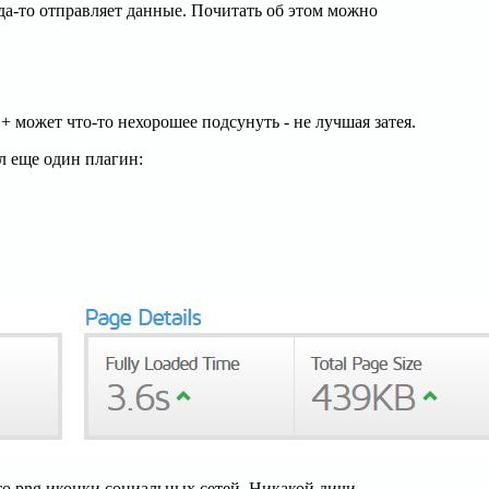
да-то отправляет данные. Почитать об этом можно
+ может что-то нехорошее подсунуть - не лучшая затея.
л еще один плагин:
то png иконки социальных сетей. Никакой дичи.