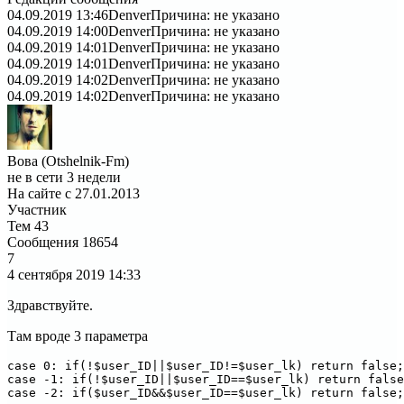
04.09.2019 13:46
Denver
Причина: не указано
04.09.2019 14:00
Denver
Причина: не указано
04.09.2019 14:01
Denver
Причина: не указано
04.09.2019 14:01
Denver
Причина: не указано
04.09.2019 14:02
Denver
Причина: не указано
04.09.2019 14:02
Denver
Причина: не указано
Вова (Otshelnik-Fm)
не в сети 3 недели
На сайте с 27.01.2013
Участник
Тем
43
Сообщения
18654
7
4 сентября 2019
14:33
Здравствуйте.
Там вроде 3 параметра
case 0: if(!$user_ID||$user_ID!=$user_lk) return false;
case -1: if(!$user_ID||$user_ID==$user_lk) return false
case -2: if($user_ID&&$user_ID==$user_lk) return false;