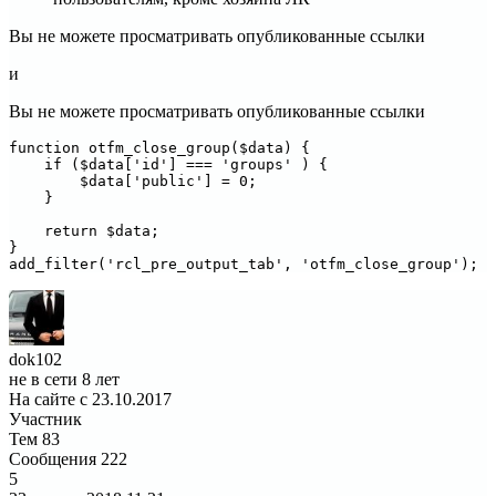
Вы не можете просматривать опубликованные ссылки
и
Вы не можете просматривать опубликованные ссылки
function otfm_close_group($data) {

    if ($data['id'] === 'groups' ) {

        $data['public'] = 0;

    }

    return $data;

}

add_filter('rcl_pre_output_tab', 'otfm_close_group');
dok102
не в сети 8 лет
На сайте с 23.10.2017
Участник
Тем
83
Сообщения
222
5