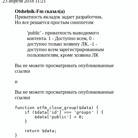
23 апреля 2018
11:21
Otshelnik-Fm сказал(а)
Приватность вкладок задает разработчик.
Но все решается простым сниппетом
'public' - приватность выводимого
контента. 1 - Доступно всем, 0 -
доступно только хозяину ЛК, -1 -
доступно всем зарегистрированным
пользователям, кроме хозяина ЛК
Вы не можете просматривать опубликованные
ссылки
и
Вы не можете просматривать опубликованные
ссылки
function otfm_close_group($data) {

    if ($data['id'] === 'groups' ) {

        $data['public'] = 0;

    }

    return $data;

}
