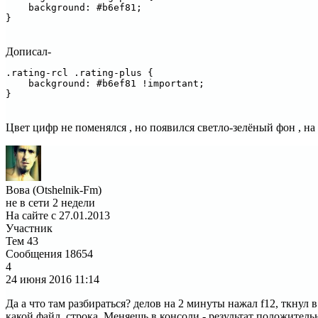
    background: #b6ef81;

}
Дописал-
.rating-rcl .rating-plus { 

    background: #b6ef81 !important;

}
Цвет цифр не поменялся , но появился светло-зелёный фон , на
Вова (Otshelnik-Fm)
не в сети 2 недели
На сайте с 27.01.2013
Участник
Тем
43
Сообщения
18654
4
24 июня 2016
11:14
Да а что там разбираться? делов на 2 минуты нажал f12, ткнул 
какой файл, строка. Меняешь в консоли - результат положитель