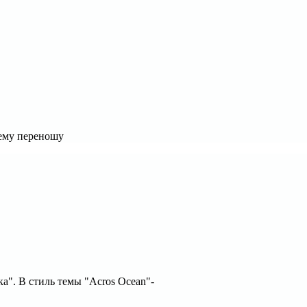
Тему переношу
а". В стиль темы "Acros Ocean"-