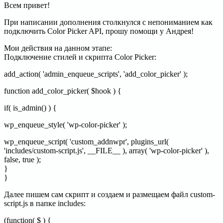
Всем привет!
При написании дополнения столкнулся с непониманием как
подключить Color Picker API, прошу помощи у Андрея!
Мои действия на данном этапе:
Подключение стилей и скрипта Color Picker:
add_action( 'admin_enqueue_scripts', 'add_color_picker' );
function add_color_picker( $hook ) {
if( is_admin() ) {
wp_enqueue_style( 'wp-color-picker' );
wp_enqueue_script( 'custom_addnwpr', plugins_url(
'includes/custom-script.js', __FILE__ ), array( 'wp-color-picker' ),
false, true );
}
}
Далее пишем сам скрипт и создаем и размещаем файл custom-
script.js в папке includes:
(function( $ ) {