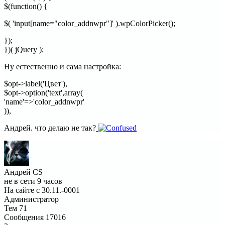
$(function() {
$( 'input[name="color_addnwpr"]' ).wpColorPicker();
});
})( jQuery );
Ну естественно и сама настройка:
$opt->label('Цвет'),
$opt->option('text',array(
'name'=>'color_addnwpr'
)),
Андрей. что делаю не так?
Андрей CS
не в сети 9 часов
На сайте с 30.11.-0001
Администратор
Тем
71
Сообщения
17016