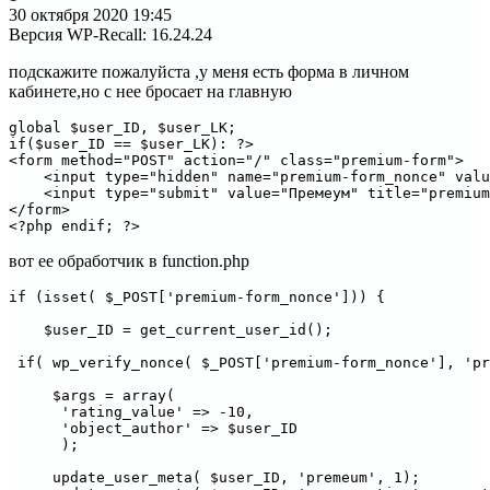
30 октября 2020
19:45
Версия WP-Recall
:
16.24.24
подскажите пожалуйста ,у меня есть форма в личном
кабинете,но с нее бросает на главную
global $user_ID, $user_LK;

if($user_ID == $user_LK): ?>

<form method="POST" action="/" class="premium-form">

    <input type="hidden" name="premium-form_nonce" valu
    <input type="submit" value="Премеум" title="premium
</form>

вот ее обработчик в function.php
if (isset( $_POST['premium-form_nonce'])) {

    $user_ID = get_current_user_id();

 if( wp_verify_nonce( $_POST['premium-form_nonce'], 'pr
     $args = array(

      'rating_value' => -10,

      'object_author' => $user_ID

      );

     update_user_meta( $user_ID, 'premeum', 1);
