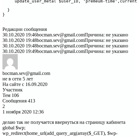
     update_user_meta( $user_ID, 'premeum-time',current
  }

}

Редакции сообщения
30.10.2020 19:46
bocman.sev@gmail.com
Причина: не указано
30.10.2020 19:48
bocman.sev@gmail.com
Причина: не указано
30.10.2020 19:48
bocman.sev@gmail.com
Причина: не указано
30.10.2020 19:49
bocman.sev@gmail.com
Причина: не указано
bocman.sev@gmail.com
не в сети 5 лет
На сайте с 16.09.2020
Участник
Тем
106
Сообщения
413
2
1 ноября 2020
12:36
делаю так не получается ввернуться на страницу кабинета
global $wp;
wp_redirect(home_url(add_query_arg(array($_GET), $wp-