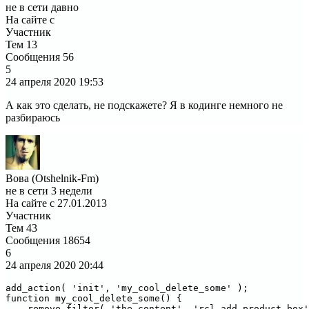
не в сети давно
На сайте с
Участник
Тем
13
Сообщения
56
5
24 апреля 2020
19:53
А как это сделать, не подскажете? Я в кодинге немного не
разбираюсь
Вова (Otshelnik-Fm)
не в сети 3 недели
На сайте с 27.01.2013
Участник
Тем
43
Сообщения
18654
6
24 апреля 2020
20:44
add_action( 'init', 'my_cool_delete_some' );

function my_cool_delete_some() {

    remove_filter( 'the_content', 'rcl_add_product_box'