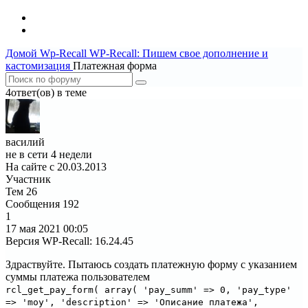
Домой
Wp-Recall
WP-Recall: Пишем свое дополнение и
кастомизация
Платежная форма
4ответ(ов) в теме
василий
не в сети 4 недели
На сайте с 20.03.2013
Участник
Тем
26
Сообщения
192
1
17 мая 2021
00:05
Версия WP-Recall
:
16.24.45
Здраствуйте. Пытаюсь создать платежную форму с указанием
суммы платежа пользователем
rcl_get_pay_form( array( 'pay_summ' => 0, 'pay_type'
=> 'moy', 'description' => 'Описание платежа',