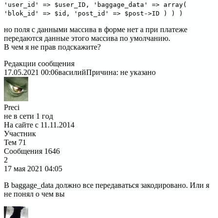
'user_id' => $user_ID, 'baggage_data' => array(
'blok_id' => $id, 'post_id' => $post->ID ) ) )
но поля с данными массива в форме нет а при платеже
передаются данные этого массива по умолчанию.
В чем я не прав подскажите?
Редакции сообщения
17.05.2021 00:06
василий
Причина: не указано
Preci
не в сети 1 год
На сайте с 11.11.2014
Участник
Тем
71
Сообщения
1646
2
17 мая 2021
04:05
В baggage_data должно все передаваться закодировано. Или я
не понял о чем вы