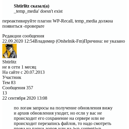
Shtirlitz сказал(а)
_temp_media' doesn't exist
переактивируйте плагин WP-Recall, temp_media должна
появиться -проверьте
Редакции сообщения
22.09.2020 12:54
Владимир (Otshelnik-Fm)
Причина: не указано
Shtirlitz
не в сети 1 месяц
На сайте с 20.07.2013
Участник
Тем
83
Сообщения
357
13
22 сентября 2020
13:08
по логам запросы на получение обновления вижу
и архив обновления уходит, но если у вас не
происходит его сохранение на сервере или не
происходит перезапись файлов, то надо смотреть
права на папки допов или на /wp-content/wp-