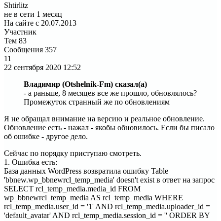
Shtirlitz
не в сети 1 месяц
На сайте с 20.07.2013
Участник
Тем
83
Сообщения
357
11
22 сентября 2020
12:52
Владимир (Otshelnik-Fm) сказал(а)
- а раньше, 8 месяцев все же прошло, обновлялось?
Промежуток странный же по обновлениям
Я не обращал внимание на версию и реальное обновление.
Обновление есть - нажал - якобы обновилось. Если бы писало
об ошибке - другое дело.
Сейчас по порядку приступаю смотреть.
1. Ошибка есть:
База данных WordPress возвратила ошибку Table
'bbnew.wp_bbnewrcl_temp_media' doesn't exist в ответ на запрос
SELECT rcl_temp_media.media_id FROM
wp_bbnewrcl_temp_media AS rcl_temp_media WHERE
rcl_temp_media.user_id = '1' AND rcl_temp_media.uploader_id =
'default_avatar' AND rcl_temp_media.session_id = '' ORDER BY