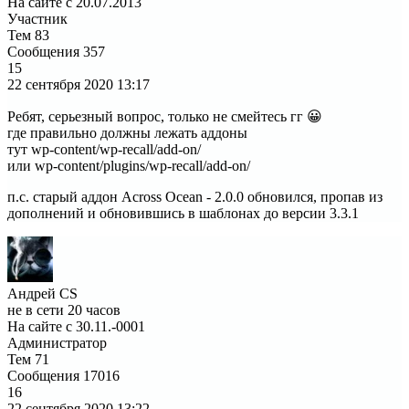
На сайте с 20.07.2013
Участник
Тем
83
Сообщения
357
15
22 сентября 2020
13:17
Ребят, серьезный вопрос, только не смейтесь гг 😀
где правильно должны лежать аддоны
тут wp-content/wp-recall/add-on/
или wp-content/plugins/wp-recall/add-on/
п.с. старый аддон Across Ocean - 2.0.0 обновился, пропав из
дополнений и обновившись в шаблонах до версии 3.3.1
Андрей CS
не в сети 20 часов
На сайте с 30.11.-0001
Администратор
Тем
71
Сообщения
17016
16
22 сентября 2020
13:22