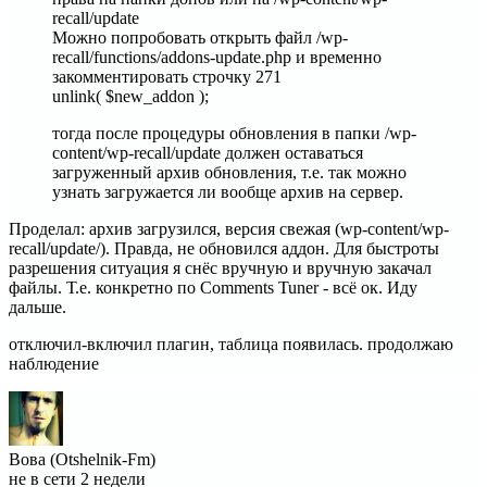
recall/update
Можно попробовать открыть файл /wp-
recall/functions/addons-update.php и временно
закомментировать строчку 271
unlink( $new_addon );
тогда после процедуры обновления в папки /wp-
content/wp-recall/update должен оставаться
загруженный архив обновления, т.е. так можно
узнать загружается ли вообще архив на сервер.
Проделал: архив загрузился, версия свежая (wp-content/wp-
recall/update/). Правда, не обновился аддон. Для быстроты
разрешения ситуация я снёс вручную и вручную закачал
файлы. Т.е. конкретно по Comments Tuner - всё ок. Иду
дальше.
отключил-включил плагин, таблица появилась. продолжаю
наблюдение
Вова (Otshelnik-Fm)
не в сети 2 недели