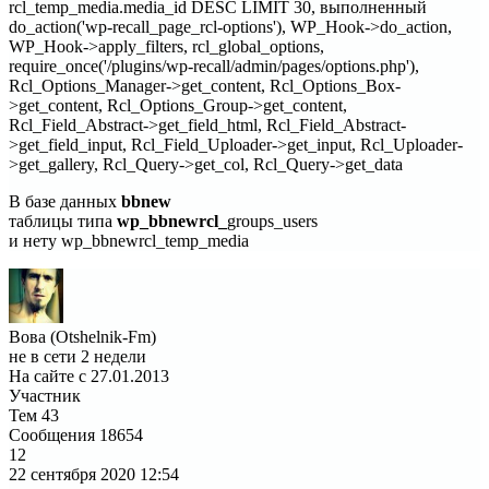
rcl_temp_media.media_id DESC LIMIT 30, выполненный
do_action('wp-recall_page_rcl-options'), WP_Hook->do_action,
WP_Hook->apply_filters, rcl_global_options,
require_once('/plugins/wp-recall/admin/pages/options.php'),
Rcl_Options_Manager->get_content, Rcl_Options_Box-
>get_content, Rcl_Options_Group->get_content,
Rcl_Field_Abstract->get_field_html, Rcl_Field_Abstract-
>get_field_input, Rcl_Field_Uploader->get_input, Rcl_Uploader-
>get_gallery, Rcl_Query->get_col, Rcl_Query->get_data
В базе данных
bbnew
таблицы типа
wp_bbnewrcl_
groups_users
и нету wp_bbnewrcl_temp_media
Вова (Otshelnik-Fm)
не в сети 2 недели
На сайте с 27.01.2013
Участник
Тем
43
Сообщения
18654
12
22 сентября 2020
12:54