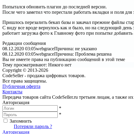
Попытался обновить плагин до последней версии.
После чего заметил что перестали работать вкладки и поля для
Пришлось перезалить бекап базы и закачал прежние файлы ста
С виду все вроде вернулось как и было, но на следующий де
работает загрузка фото к Главному фото при попытке добавить 
Редакции сообщения
08.12.2020 03:05
webgrace
Причина: не указано
08.12.2020 03:05
webgrace
Причина: Проблема решена
Вы не имеете права на публикацию сообщений в этой теме
Тему просматривают:
Никого нет
Copyright © 2013-2026
CodeSeller - продажа цифровых товаров.
Все права защищены.
Публичная оферта
Контакты
Передача товаров сайта CodeSeller.ru третьим лицам, а также 
Авторизация
*
*
Запомнить
Вход
Потеряли пароль ?
Авторизация