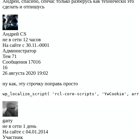
Андрей, спасибо, сейчас только разберусь как технически это
сделать и отпишусь
Андрей CS
не в сети 12 часов
На сайте с 30.11.-0001
Администратор
Тем
71
Сообщения
17016
16
26 августа 2020
19:02
ну как, эту строчку поправь просто
wp_localize_script( 'rcl-core-scripts', 'YwCookie', arr
garry
не в сети 1 день
На сайте с 04.01.2014
Участник