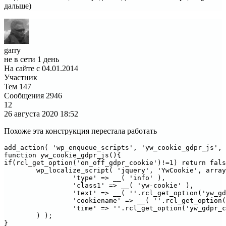
дальше)
garry
не в сети 1 день
На сайте с 04.01.2014
Участник
Тем
147
Сообщения
2946
12
26 августа 2020
18:52
Похоже эта конструкция перестала работать
add_action( 'wp_enqueue_scripts', 'yw_cookie_gdpr_js', 
function yw_cookie_gdpr_js(){

if(rcl_get_option('on_off_gdpr_cookie')!=1) return false
	wp_localize_script( 'jquery', 'YwCookie', array( 

		 'type' => __( 'info' ), 

		 'class1' => __( 'yw-cookie' ),

		 'text' => __( ''.rcl_get_option('yw_gdpr_text').'' ),

		 'cookiename' => __( ''.rcl_get_option('yw_gdpr_cookie_name').'' ),

		 'time' => ''.rcl_get_option('yw_gdpr_cookie_time').'' 

	) );

}