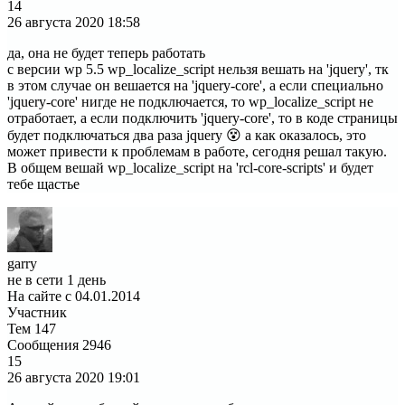
14
26 августа 2020
18:58
да, она не будет теперь работать
с версии wp 5.5 wp_localize_script нельзя вешать на 'jquery', тк
в этом случае он вешается на 'jquery-core', а если специально
'jquery-core' нигде не подключается, то wp_localize_script не
отработает, а если подключить 'jquery-core', то в коде страницы
будет подключаться два раза jquery 😵 а как оказалось, это
может привести к проблемам в работе, сегодня решал такую.
В общем вешай wp_localize_script на 'rcl-core-scripts' и будет
тебе щастье
garry
не в сети 1 день
На сайте с 04.01.2014
Участник
Тем
147
Сообщения
2946
15
26 августа 2020
19:01