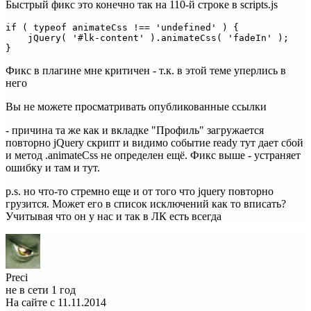
Быстрый фикс это конечно так на 110-й строке в scripts.js
if ( typeof animateCss !== 'undefined' ) {

    jQuery( '#lk-content' ).animateCss( 'fadeIn' );

}
Фикс в плагине мне критичен - т.к. в этой теме уперлись в
него
Вы не можете просматривать опубликованные ссылки
- причина та же как и вкладке "Профиль" загружается
повторно jQuery скрипт и видимо событие ready тут дает сбой
и метод .animateCss не определен ещё. Фикс выше - устраняет
ошибку и там и тут.
p.s. но что-то стремно еще и от того что jquery повторно
грузится. Может его в список исключений как то вписать?
Учитывая что он у нас и так в ЛК есть всегда
Preci
не в сети 1 год
На сайте с 11.11.2014