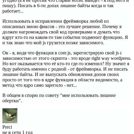
угодно (а я не против что старый нотис выйдет - я под него и
пишу). Писать в 6-ти допах лишние байты когда и так
работает...
Использовать в исправлении фреймворка любой из
описанных мною фиксов - это лучшее решение. Почему я
должен нагромождать свой код проверками и думать что
вдруг кто-то на каком-то там событии подменит функцию. Я
и так знаю что мой js грузится позже зависимого.
Ок - я, видя что функция в core.js, зарегистрирую свой js с
зависимостью от этого скрипта - это вроде right way wordpress.
Но вот оказывается что её кто-то где-то изменил? Ну значит я
буду работать именно с родной - от фреймворка. И не писать
лишние байты. И не выпускать обновления допов своих
просто от того что в ядре функция в области видимости, а
метод что ядро само зарегило - нет...
В общем я спорю по совету "мне использовать лишние
обертки".
Preci
не в сети 1 год