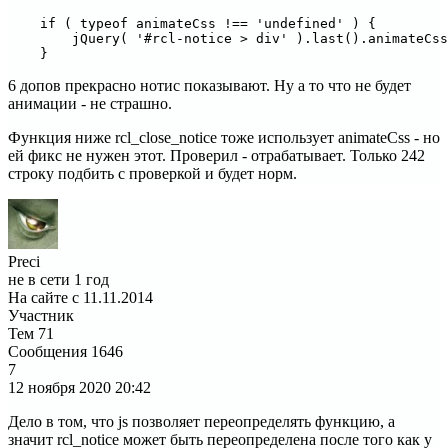
    if ( typeof animateCss !== 'undefined' ) {

        jQuery( '#rcl-notice > div' ).last().animateCss
    }
6 допов прекрасно нотис показывают. Ну а то что не будет
анимации - не страшно.
Функция ниже rcl_close_notice тоже использует animateCss - но
ей фикс не нужен этот. Проверил - отрабатывает. Только 242
строку подбить с проверкой и будет норм.
Preci
не в сети 1 год
На сайте с 11.11.2014
Участник
Тем
71
Сообщения
1646
7
12 ноября 2020
20:42
Дело в том, что js позволяет переопределять функцию, а
значит rcl_notice может быть переопределена после того как у