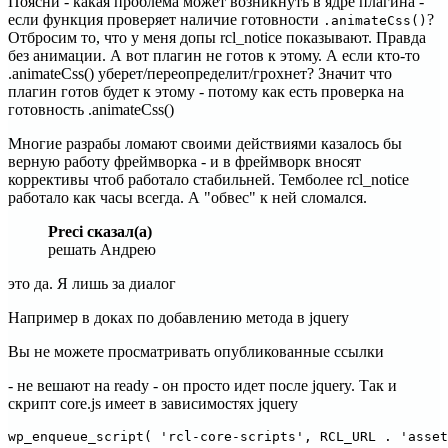
Поясни - какая проблема может возникнуть в ядре плагина -
если функция проверяет наличие готовности
?
.animateCss()
Отбросим то, что у меня допы rcl_notice показывают. Правда
без анимации. А вот плагин не готов к этому. А если кто-то
.animateCss() уберет/переопределит/грохнет? Значит что
плагин готов будет к этому - потому как есть проверка на
готовность .animateCss()
Многие разрабы ломают своими действиями казалось бы
верную работу фреймворка - и в фреймворк вносят
коррективы чтоб работало стабильней. Темболее rcl_notice
работало как часы всегда. А "обвес" к ней сломался.
Preci сказал(а)
решать Андрею
это да. Я лишь за диалог
Например в доках по добавлению метода в jquery
Вы не можете просматривать опубликованные ссылки
- не вешают на ready - он просто идет после jquery. Так и
скрипт core.js имеет в зависимостях jquery
wp_enqueue_script( 'rcl-core-scripts', RCL_URL . 'asset