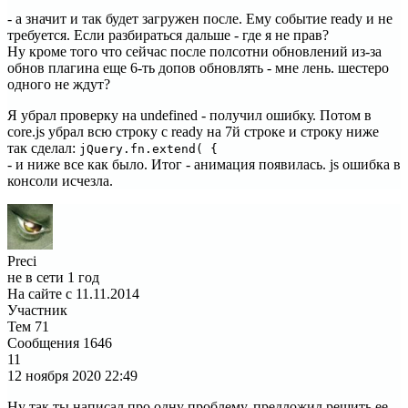
- а значит и так будет загружен после. Ему событие ready и не
требуется. Если разбираться дальше - где я не прав?
Ну кроме того что сейчас после полсотни обновлений из-за
обнов плагина еще 6-ть допов обновлять - мне лень. шестеро
одного не ждут?
Я убрал проверку на undefined - получил ошибку. Потом в
core.js убрал всю строку с ready на 7й строке и строку ниже
так сделал:
jQuery.fn.extend( {
- и ниже все как было. Итог - анимация появилась. js ошибка в
консоли исчезла.
Preci
не в сети 1 год
На сайте с 11.11.2014
Участник
Тем
71
Сообщения
1646
11
12 ноября 2020
22:49
Ну так ты написал про одну проблему, предложил решить ее