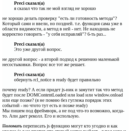
Preci сказал(а)
я сказал что так не мой взгляд не хорошо
не хорошо делать проверку "есть ли готовность метода"?
Который сами и ввели, но поздней. т.е. функция сама уже в
области видимости, а метод в ней - нет. Не находишь не
корректно говорить - "у себя исправляй"? 6-ть раз...
Preci сказал(а)
Это уже другой вопрос.
не другой вопрос - а второй подход к решению маленькой
несостыковки. Вопрос все тот же решает.
Preci сказал(а)
обернуть rcl_notice в ready будет правильно
почему ready? А если придет js-ник и замутит так что метод
будет после DOMContentLoaded или load или window.onload
или еще позже? (я не помню без гуглежа порядок этих
событий - но чтото тут есть и позже ready)
Мы пишем под фреймворк, а не под что-то возможно, когда-
то. Апи дает реколл. Его и использую.
Поломать
переписать js функцию могут кто угодно и как