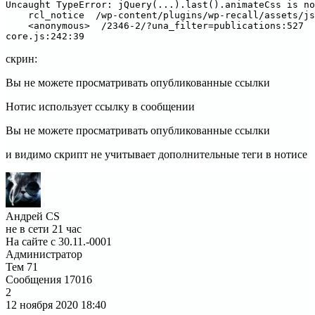
Uncaught TypeError: jQuery(...).last().animateCss is no
    rcl_notice  /wp-content/plugins/wp-recall/assets/js
    <anonymous>  /2346-2/?una_filter=publications:527

core.js:242:39
скрин:
Вы не можете просматривать опубликованные ссылки
Нотис использует ссылку в сообщении
Вы не можете просматривать опубликованные ссылки
и видимо скрипт не учитывает дополнительные теги в нотисе
Андрей CS
не в сети 21 час
На сайте с 30.11.-0001
Администратор
Тем
71
Сообщения
17016
2
12 ноября 2020
18:40