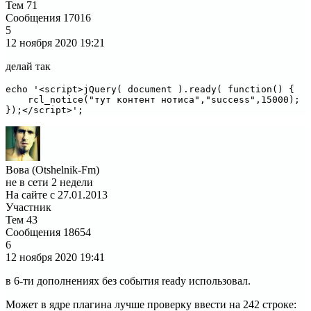
Тем
71
Сообщения
17016
5
12 ноября 2020
19:21
делай так
echo '<script>jQuery( document ).ready( function() { 

    rcl_notice("тут контент нотиса","success",15000);

});</script>';
Вова (Otshelnik-Fm)
не в сети 2 недели
На сайте с 27.01.2013
Участник
Тем
43
Сообщения
18654
6
12 ноября 2020
19:41
в 6-ти дополнениях без события ready использовал.
Может в ядре плагина лучше проверку ввести на 242 строке: