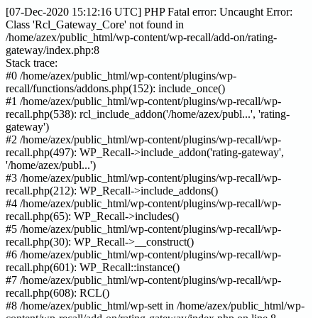
[07-Dec-2020 15:12:16 UTC] PHP Fatal error: Uncaught Error:
Class 'Rcl_Gateway_Core' not found in
/home/azex/public_html/wp-content/wp-recall/add-on/rating-
gateway/index.php:8
Stack trace:
#0 /home/azex/public_html/wp-content/plugins/wp-
recall/functions/addons.php(152): include_once()
#1 /home/azex/public_html/wp-content/plugins/wp-recall/wp-
recall.php(538): rcl_include_addon('/home/azex/publ...', 'rating-
gateway')
#2 /home/azex/public_html/wp-content/plugins/wp-recall/wp-
recall.php(497): WP_Recall->include_addon('rating-gateway',
'/home/azex/publ...')
#3 /home/azex/public_html/wp-content/plugins/wp-recall/wp-
recall.php(212): WP_Recall->include_addons()
#4 /home/azex/public_html/wp-content/plugins/wp-recall/wp-
recall.php(65): WP_Recall->includes()
#5 /home/azex/public_html/wp-content/plugins/wp-recall/wp-
recall.php(30): WP_Recall->__construct()
#6 /home/azex/public_html/wp-content/plugins/wp-recall/wp-
recall.php(601): WP_Recall::instance()
#7 /home/azex/public_html/wp-content/plugins/wp-recall/wp-
recall.php(608): RCL()
#8 /home/azex/public_html/wp-sett in /home/azex/public_html/wp-