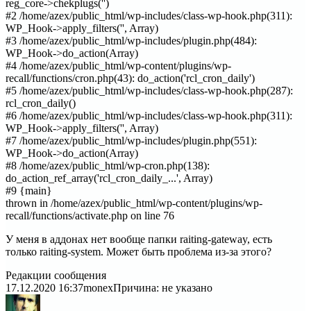
reg_core->chekplugs('')
#2 /home/azex/public_html/wp-includes/class-wp-hook.php(311):
WP_Hook->apply_filters('', Array)
#3 /home/azex/public_html/wp-includes/plugin.php(484):
WP_Hook->do_action(Array)
#4 /home/azex/public_html/wp-content/plugins/wp-
recall/functions/cron.php(43): do_action('rcl_cron_daily')
#5 /home/azex/public_html/wp-includes/class-wp-hook.php(287):
rcl_cron_daily()
#6 /home/azex/public_html/wp-includes/class-wp-hook.php(311):
WP_Hook->apply_filters('', Array)
#7 /home/azex/public_html/wp-includes/plugin.php(551):
WP_Hook->do_action(Array)
#8 /home/azex/public_html/wp-cron.php(138):
do_action_ref_array('rcl_cron_daily_...', Array)
#9 {main}
thrown in /home/azex/public_html/wp-content/plugins/wp-
recall/functions/activate.php on line 76
У меня в аддонах нет вообще папки raiting-gateway, есть
только raiting-system. Может быть проблема из-за этого?
Редакции сообщения
17.12.2020 16:37
monex
Причина: не указано