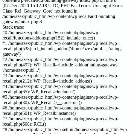
content/wp-recall/add-on/rating-gateway/index.php on line 8
[07-Dec-2020 15:12:18 UTC] PHP Fatal error: Uncaught Error:
Class 'Rcl_Gateway_Core' not found in
/home/azex/public_html/wp-content/wp-recall/add-on/rating-
gateway/index.php:8
Stack trace:
#0 /home/azex/public_html/wp-content/plugins/wp-
recall/functions/addons.php(152): include_once()
#1 /home/azex/public_html/wp-content/plugins/wp-recall/wp-
recall.php(538): rcl_include_addon('/home/azex/publ...', 'rating-
gateway')
#2 /home/azex/public_html/wp-content/plugins/wp-recall/wp-
recall.php(497): WP_Recall->include_addon('rating-gateway',
'/home/azex/publ...')
#3 /home/azex/public_html/wp-content/plugins/wp-recall/wp-
recall.php(212): WP_Recall->include_addons()
#4 /home/azex/public_html/wp-content/plugins/wp-recall/wp-
recall.php(65): WP_Recall->includes()
#5 /home/azex/public_html/wp-content/plugins/wp-recall/wp-
recall.php(30): WP_Recall->__construct()
#6 /home/azex/public_html/wp-content/plugins/wp-recall/wp-
recall.php(601): WP_Recall::instance()
#7 /home/azex/public_html/wp-content/plugins/wp-recall/wp-
recall.php(608): RCL()
#8 /home/azex/public_html/wp-sett in /home/azex/public_html/wp-