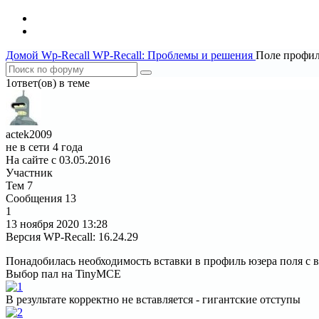
Домой
Wp-Recall
WP-Recall: Проблемы и решения
Поле профил
1ответ(ов) в теме
actek2009
не в сети 4 года
На сайте с 03.05.2016
Участник
Тем
7
Сообщения
13
1
13 ноября 2020
13:28
Версия WP-Recall
:
16.24.29
Понадобилась необходимость вставки в профиль юзера поля с в
Выбор пал на TinyMCE
В результате корректно не вставляется - гигантские отступы