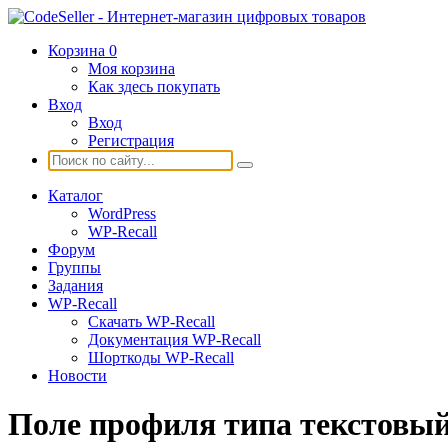
Корзина
0
Моя корзина
Как здесь покупать
Вход
Вход
Регистрация
Каталог
WordPress
WP-Recall
Форум
Группы
Задания
WP-Recall
Скачать WP-Recall
Документация WP-Recall
Шорткоды WP-Recall
Новости
Поле профиля типа текстовы