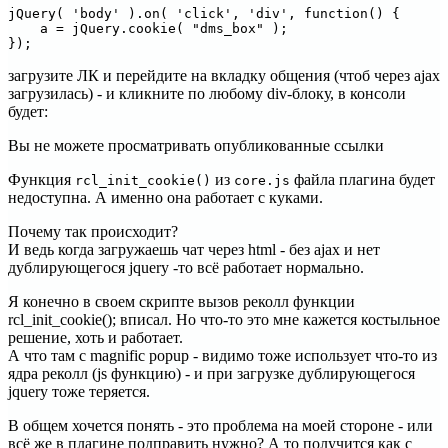
jQuery( 'body' ).on( 'click', 'div', function() {

    a = jQuery.cookie( "dms_box" );

});
загрузите ЛК и перейдите на вкладку общения (чтоб через ajax
загрузилась) - и кликните по любому div-блоку, в консоли
будет:
Вы не можете просматривать опубликованные ссылки
Функция
из
файла плагина будет
rcl_init_cookie()
core.js
недоступна. А именно она работает с куками.
Почему так происходит?
И ведь когда загружаешь чат через html - без ajax и нет
дублирующегося jquery -то всё работает нормально.
Я конечно в своем скрипте вызов реколл функции
rcl_init_cookie(); вписал. Но что-то это мне кажется костыльное
решение, хоть и работает.
А что там с magnific popup - видимо тоже использует что-то из
ядра реколл (js функцию) - и при загрузке дублирующегося
jquery тоже теряется.
В общем хочется понять - это проблема на моей стороне - или
всё же в плагине подправить нужно? А то получится как с