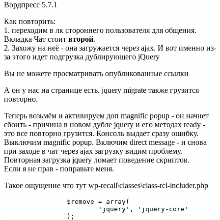
Вордпресс 5.7.1
Как повторить:
1. переходим в лк стороннего пользователя для общения.
Вкладка Чат стоит
второй
.
2. Захожу на неё - она загружается через ajax. И вот именно из-
за этого идет подгрузка дублирующего jQuery
Вы не можете просматривать опубликованные ссылки
А он у нас на странице есть. jquery migrate также грузится
повторно.
Теперь возьмём и активируем доп magnific popup - он начнет
сбоить - причина в новом дубле jquery и его методах ready -
это все повторно грузится. Консоль выдает сразу ошибку.
Выключим magnific popup. Включим direct message - и снова
при заходе в чат через ajax загрузку видим проблему.
Повторная загрузка jquery ломает поведение скриптов.
Если я не прав - поправьте меня.
Такое ощущение что тут wp-recall\classes\class-rcl-includer.php
		$remove = array(

			'jquery', 'jquery-core'

		);