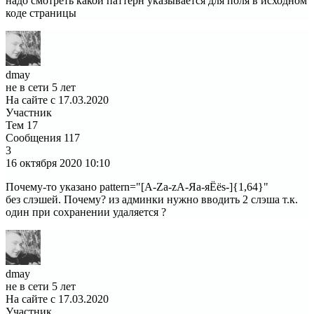
надо смотреть какой паттерн указывается для поля в исходном
коде страницы
dmay
не в сети 5 лет
На сайте с 17.03.2020
Участник
Тем
17
Сообщения
117
3
16 октября 2020
10:10
Почему-то указано pattern="[A-Za-zА-Яа-яЁёs-]{1,64}"
без слэшей. Почему? из админки нужно вводить 2 слэша т.к.
один при сохранении удаляется ?
dmay
не в сети 5 лет
На сайте с 17.03.2020
Участник