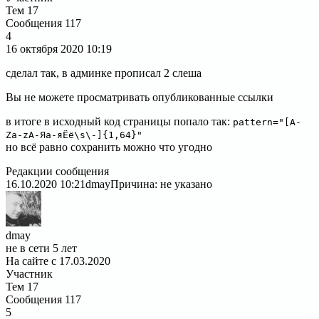
Тем
17
Сообщения
117
4
16 октября 2020
10:19
сделал так, в админке прописал 2 слеша
Вы не можете просматривать опубликованные ссылки
в итоге в исходный код страницы попало так:
pattern="[A-
Za-zА-Яа-яЁё\s\-]{1,64}"
но всё равно сохранить можно что угодно
Редакции сообщения
16.10.2020 10:21
dmay
Причина: не указано
dmay
не в сети 5 лет
На сайте с 17.03.2020
Участник
Тем
17
Сообщения
117
5