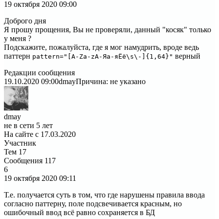
19 октября 2020
09:00
Доброго дня
Я прошу прощения, Вы не проверяли, данный "косяк" только
у меня ?
Подскажите, пожалуйста, где я мог намудрить, вроде ведь
паттерн
верный
pattern="[A-Za-zА-Яа-яЁё\s\-]{1,64}"
Редакции сообщения
19.10.2020 09:00
dmay
Причина: не указано
dmay
не в сети 5 лет
На сайте с 17.03.2020
Участник
Тем
17
Сообщения
117
6
19 октября 2020
09:11
Т.е. получается суть в том, что где нарушены правила ввода
согласно паттерну, поле подсвечивается красным, но
ошибочный ввод всё равно сохраняется в БД