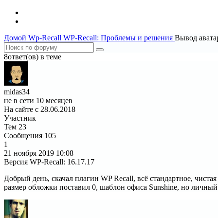
Домой
Wp-Recall
WP-Recall: Проблемы и решения
Вывод авата
8ответ(ов) в теме
midas34
не в сети 10 месяцев
На сайте с 28.06.2018
Участник
Тем
23
Сообщения
105
1
21 ноября 2019
10:08
Версия WP-Recall
:
16.17.17
Добрый день, скачал плагин WP Recall, всё стандартное, чист
размер обложки поставил 0, шаблон офиса Sunshine, но личный