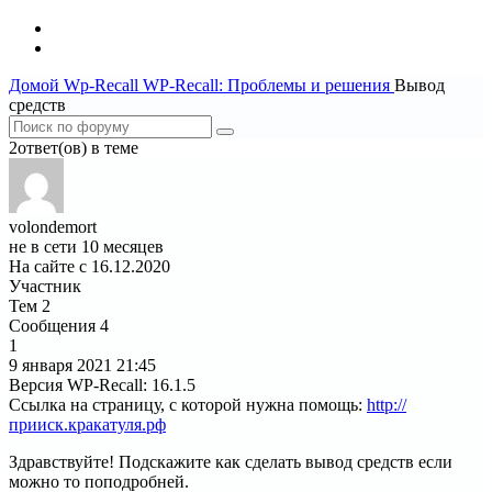
Домой
Wp-Recall
WP-Recall: Проблемы и решения
Вывод
средств
2ответ(ов) в теме
volondemort
не в сети 10 месяцев
На сайте с 16.12.2020
Участник
Тем
2
Сообщения
4
1
9 января 2021
21:45
Версия WP-Recall
:
16.1.5
Ссылка на страницу, с которой нужна помощь
:
http://
прииск.кракатуля.рф
Здравствуйте! Подскажите как сделать вывод средств если
можно то поподробней.