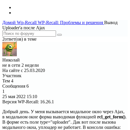
Домой
Wp-Recall
WP-Recall: Проблемы и решения
Вывод
Uploader'a после Ajax
2ответ(ов) в теме
Николай
не в сети 2 недели
На сайте с 25.03.2020
Участник
Тем
4
Сообщения
6
1
25 мая 2022
15:10
Версия WP-Recall
:
16.26.1
Добрый день. У меня вызывается модальное окно через Ajax,
в модальном окне форма выводимая функцией
rcl_get_form()
.
В форме есть поле type="uploader". Дак вот после вызова
модального окна, уплоадер не работает. В консоли ошибка: