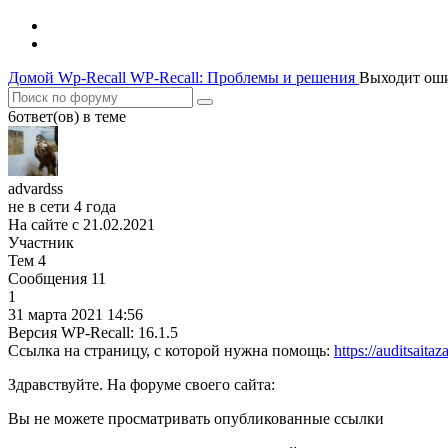
Домой
Wp-Recall
WP-Recall: Проблемы и решения
Выходит оши
6ответ(ов) в теме
advardss
не в сети 4 года
На сайте с 21.02.2021
Участник
Тем
4
Сообщения
11
1
31 марта 2021
14:56
Версия WP-Recall
:
16.1.5
Ссылка на страницу, с которой нужна помощь
:
https://auditsaita
Здравствуйте. На форуме своего сайта:
Вы не можете просматривать опубликованные ссылки