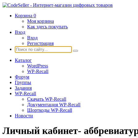
Корзина
0
Моя корзина
Как здесь покупать
Вход
Вход
Регистрация
Каталог
WordPress
WP-Recall
Форум
Группы
Задания
WP-Recall
Скачать WP-Recall
Документация WP-Recall
Шорткоды WP-Recall
Новости
Личный кабинет- аббревиату