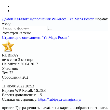
Домой
Каталог: Дополнения WP-Recall
Ya.Maps Poster
Формат
webp
2ответ(ов) в теме
Страница c описанием "Ya.Maps Poster"
RUBiPAY
не в сети 3 месяца
На сайте с 30.04.2017
Участник
Тем
72
Сообщения
262
1
11 июля 2022
20:53
Версия WP-Recall
:
16.26.3
Версия дополнения
:
1.5
Ссылка на страницу
:
https://rubipay.ru/magaziny/
привет. Где разрешить в avatars на карте - изображение записи.