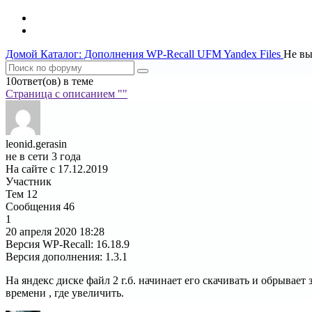
Домой
Каталог: Дополнения WP-Recall
UFM Yandex Files
Не вы
10ответ(ов) в теме
Страница c описанием ""
leonid.gerasin
не в сети 3 года
На сайте с 17.12.2019
Участник
Тем
12
Сообщения
46
1
20 апреля 2020
18:28
Версия WP-Recall
:
16.18.9
Версия дополнения
:
1.3.1
На яндекс диске файл 2 г.б. начинает его скачивать и обрывает
времени , где увеличить.