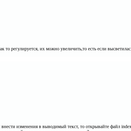
к то регулируется, их можно увеличить,то есть если высветилась
я внести изменения в выводимый текст, то открывайте файл index