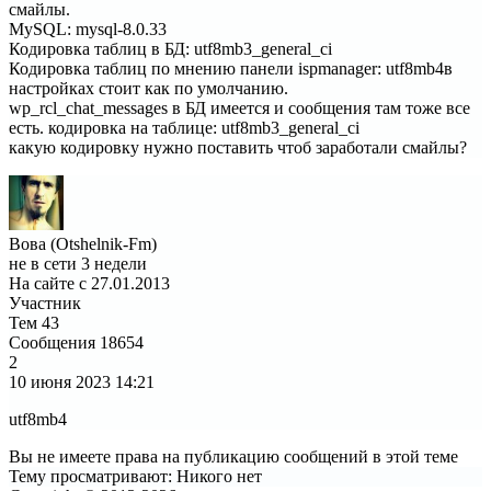
смайлы.
MySQL: mysql-8.0.33
Кодировка таблиц в БД: utf8mb3_general_ci
Кодировка таблиц по мнению панели ispmanager: utf8mb4в
настройках стоит как по умолчанию.
wp_rcl_chat_messages в БД имеется и сообщения там тоже все
есть. кодировка на таблице: utf8mb3_general_ci
какую кодировку нужно поставить чтоб заработали смайлы?
Вова (Otshelnik-Fm)
не в сети 3 недели
На сайте с 27.01.2013
Участник
Тем
43
Сообщения
18654
2
10 июня 2023
14:21
utf8mb4
Вы не имеете права на публикацию сообщений в этой теме
Тему просматривают:
Никого нет