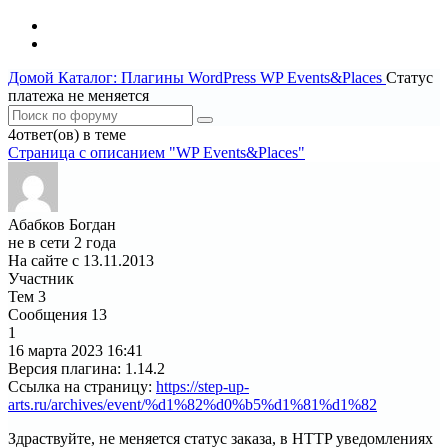
Домой
Каталог: Плагины WordPress
WP Events&Places
Статус
платежа не меняется
4ответ(ов) в теме
Страница c описанием "WP Events&Places"
Абабков Богдан
не в сети 2 года
На сайте с 13.11.2013
Участник
Тем
3
Сообщения
13
1
16 марта 2023
16:41
Версия плагина
:
1.14.2
Ссылка на страницу
:
https://step-up-
arts.ru/archives/event/%d1%82%d0%b5%d1%81%d1%82
Здраствуйте, не меняется статус заказа, в HTTP уведомлениях