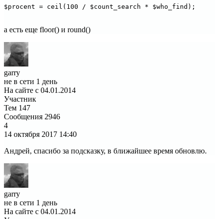
$procent = ceil(100 / $count_search * $who_find);
а есть еще floor() и round()
garry
не в сети 1 день
На сайте с 04.01.2014
Участник
Тем
147
Сообщения
2946
4
14 октября 2017
14:40
Андрей, спасибо за подсказку, в ближайшее время обновлю.
garry
не в сети 1 день
На сайте с 04.01.2014