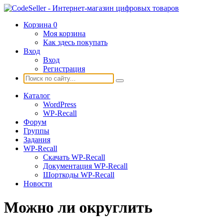
Корзина
0
Моя корзина
Как здесь покупать
Вход
Вход
Регистрация
Каталог
WordPress
WP-Recall
Форум
Группы
Задания
WP-Recall
Скачать WP-Recall
Документация WP-Recall
Шорткоды WP-Recall
Новости
Можно ли округлить