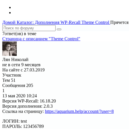
Домой
Каталог: Дополнения WP-Recall
Theme Control
Прячется
7ответ(ов) в теме
Страница c описанием "Theme Control"
Лян Николай
не в сети 9 месяцев
На сайте с 27.03.2019
Участник
Тем
51
Сообщения
205
1
13 мая 2020
10:24
Версия WP-Recall
:
16.18.20
Версия дополнения
:
2.0.3
Ссылка на страницу
:
https://aquarium.help/account/?user=8
ЛОГИН: test
ПАРОЛЬ: 123456789