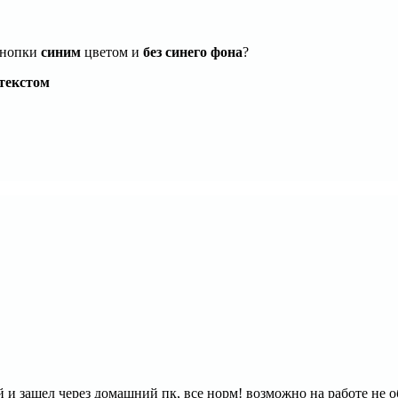
 кнопки
синим
цветом и
без синего фона
?
текстом
ой и зашел через домашний пк, все норм! возможно на работе не