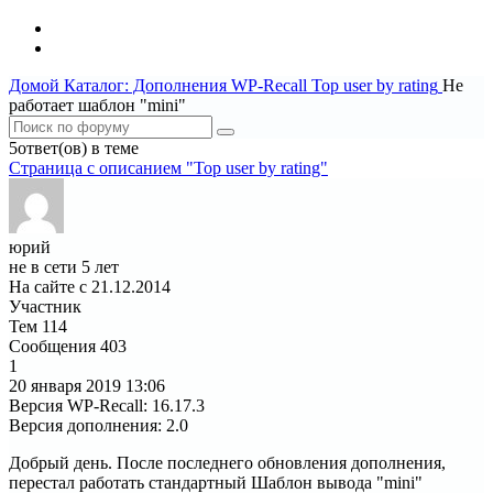
Домой
Каталог: Дополнения WP-Recall
Top user by rating
Не
работает шаблон "mini"
5ответ(ов) в теме
Страница c описанием "Top user by rating"
юрий
не в сети 5 лет
На сайте с 21.12.2014
Участник
Тем
114
Сообщения
403
1
20 января 2019
13:06
Версия WP-Recall
:
16.17.3
Версия дополнения
:
2.0
Добрый день. После последнего обновления дополнения,
перестал работать стандартный Шаблон вывода "mini"