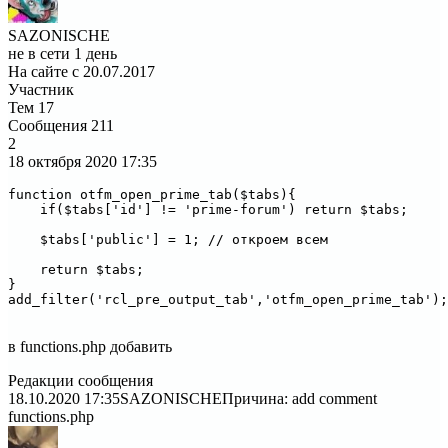
SAZONISCHE
не в сети 1 день
На сайте с 20.07.2017
Участник
Тем
17
Сообщения
211
2
18 октября 2020
17:35
function otfm_open_prime_tab($tabs){

    if($tabs['id'] != 'prime-forum') return $tabs;

    $tabs['public'] = 1; // откроем всем

    return $tabs;

}

add_filter('rcl_pre_output_tab','otfm_open_prime_tab');

в functions.php добавить
Редакции сообщения
18.10.2020 17:35
SAZONISCHE
Причина: add comment
functions.php