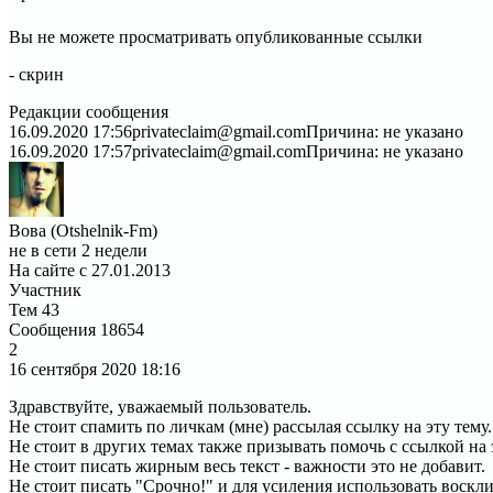
Вы не можете просматривать опубликованные ссылки
- скрин
Редакции сообщения
16.09.2020 17:56
privateclaim@gmail.com
Причина: не указано
16.09.2020 17:57
privateclaim@gmail.com
Причина: не указано
Вова (Otshelnik-Fm)
не в сети 2 недели
На сайте с 27.01.2013
Участник
Тем
43
Сообщения
18654
2
16 сентября 2020
18:16
Здравствуйте, уважаемый пользователь.
Не стоит спамить по личкам (мне) рассылая ссылку на эту тему.
Не стоит в других темах также призывать помочь с ссылкой на 
Не стоит писать жирным весь текст - важности это не добавит.
Не стоит писать "Срочно!" и для усиления использовать воскли