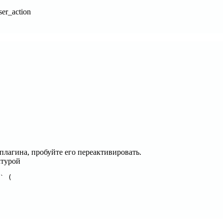
er_action
плагина, пробуйте его переактивировать.
ктурой
` (
