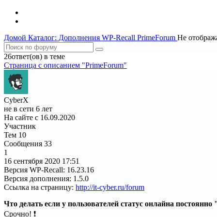
Домой
Каталог: Дополнения WP-Recall
PrimeForum
Не отображ
26ответ(ов) в теме
Страница c описанием "PrimeForum"
CyberX
не в сети 6 лет
На сайте с 16.09.2020
Участник
Тем
10
Сообщения
33
1
16 сентября 2020
17:51
Версия WP-Recall
:
16.23.16
Версия дополнения
:
1.5.0
Ссылка на страницу
:
http://it-cyber.ru/forum
Что делать если у пользователей статус онлайна постоянно "
Срочно! ❗