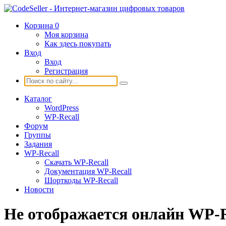
Корзина
0
Моя корзина
Как здесь покупать
Вход
Вход
Регистрация
Каталог
WordPress
WP-Recall
Форум
Группы
Задания
WP-Recall
Скачать WP-Recall
Документация WP-Recall
Шорткоды WP-Recall
Новости
Не отображается онлайн WP-R