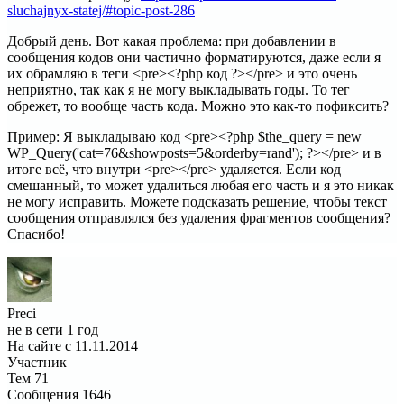
sluchajnyx-statej/#topic-post-286
Добрый день. Вот какая проблема: при добавлении в
сообщения кодов они частично форматируются, даже если я
их обрамляю в теги <pre><?php код ?></pre> и это очень
неприятно, так как я не могу выкладывать годы. То тег
обрежет, то вообще часть кода. Можно это как-то пофиксить?
Пример: Я выкладываю код <pre><?php $the_query = new
WP_Query('cat=76&showposts=5&orderby=rand'); ?></pre> и в
итоге всё, что внутри <pre></pre> удаляется. Если код
смешанный, то может удалиться любая его часть и я это никак
не могу исправить. Можете подсказать решение, чтобы текст
сообщения отправлялся без удаления фрагментов сообщения?
Спасибо!
Preci
не в сети 1 год
На сайте с 11.11.2014
Участник
Тем
71
Сообщения
1646