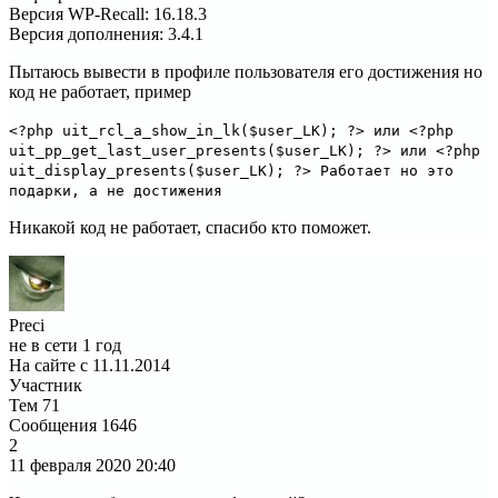
Версия WP-Recall
:
16.18.3
Версия дополнения
:
3.4.1
Пытаюсь вывести в профиле пользователя его достижения но
код не работает, пример
<?php uit_rcl_a_show_in_lk($user_LK); ?> или <?php
uit_pp_get_last_user_presents($user_LK); ?> или <?php
uit_display_presents($user_LK); ?> Работает но это
подарки, а не достижения
Никакой код не работает, спасибо кто поможет.
Preci
не в сети 1 год
На сайте с 11.11.2014
Участник
Тем
71
Сообщения
1646
2
11 февраля 2020
20:40