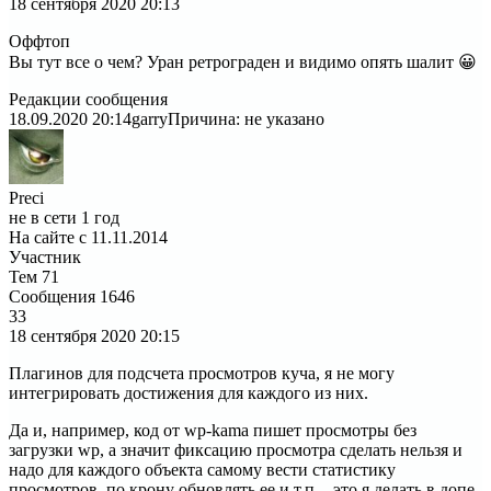
18 сентября 2020
20:13
Оффтоп
Вы тут все о чем? Уран ретрограден и видимо опять шалит 😀
Редакции сообщения
18.09.2020 20:14
garry
Причина: не указано
Preci
не в сети 1 год
На сайте с 11.11.2014
Участник
Тем
71
Сообщения
1646
33
18 сентября 2020
20:15
Плагинов для подсчета просмотров куча, я не могу
интегрировать достижения для каждого из них.
Да и, например, код от wp-kama пишет просмотры без
загрузки wp, а значит фиксацию просмотра сделать нельзя и
надо для каждого объекта самому вести статистику
просмотров, по крону обновлять ее и т.п. - это я делать в допе