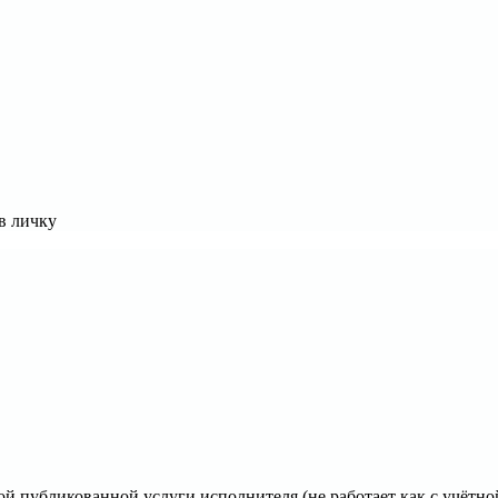
в личку
й публикованной услуги исполнителя (не работает как с учётной