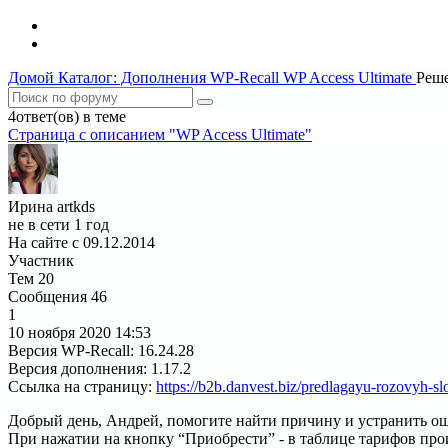
Домой
Каталог: Дополнения WP-Recall
WP Access Ultimate
Реше
4ответ(ов) в теме
Страница c описанием "WP Access Ultimate"
Ирина artkds
не в сети 1 год
На сайте с 09.12.2014
Участник
Тем
20
Сообщения
46
1
10 ноября 2020
14:53
Версия WP-Recall
:
16.24.28
Версия дополнения
:
1.17.2
Ссылка на страницу
:
https://b2b.danvest.biz/predlagayu-rozovyh-sl
Добрый день, Андрей, помогите найти причину и устранить о
При нажатии на кнопку “Приобрести” - в таблице тарифов про