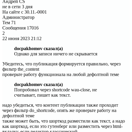
Андрей CS
не в сети 3 дня
На сайте с 30.11.-0001
Администратор
Тем
71
Сообщения
17016
2
22 июня 2023
21:12
docpakhomov сказал(а)
Однако для записи ничего не скрывается
Убедитесь, что публикация формируется правильно, через
фильтр the_content
проверьте работу функционала на любой дефолтной теме
docpakhomov сказал(а)
Попробовал через shortcode wau-close, не
считывает, пишет как текст.
надо убедиться, что контент публикации также проходит
через фильтр do_shortcode, опять же проверьте работу на
дефолтной теме
также может быть, что шорткод разместили как текст, а надо
как шорткод, если это гутенберг или разместить через html-
вкладку, если редактор классический