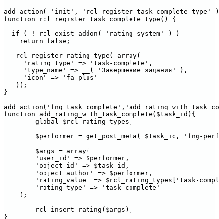
add_action( 'init', 'rcl_register_task_complete_type' )
function rcl_register_task_complete_type() {

  if ( ! rcl_exist_addon( 'rating-system' ) )

    return false;

   rcl_register_rating_type( array(

     'rating_type' => 'task-complete',

     'type_name' => __( 'Завершение задания' ),

     'icon' => 'fa-plus'

   ));

}

add_action('fng_task_complete','add_rating_with_task_co
function add_rating_with_task_complete($task_id){

	global $rcl_rating_types;

	$performer = get_post_meta( $task_id, 'fng-performer', 1 );

	$args = array(

        'user_id' => $performer,

        'object_id' => $task_id,

        'object_author' => $performer,

        'rating_value' => $rcl_rating_types['task-compl
        'rating_type' => 'task-complete'

    );

	rcl_insert_rating($args);
