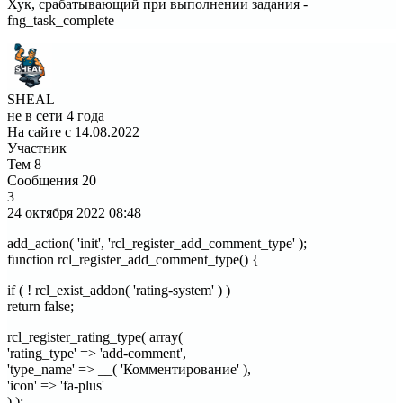
Хук, срабатывающий при выполнении задания -
fng_task_complete
SHEAL
не в сети 4 года
На сайте с 14.08.2022
Участник
Тем
8
Сообщения
20
3
24 октября 2022
08:48
add_action( 'init', 'rcl_register_add_comment_type' );
function rcl_register_add_comment_type() {
if ( ! rcl_exist_addon( 'rating-system' ) )
return false;
rcl_register_rating_type( array(
'rating_type' => 'add-comment',
'type_name' => __( 'Комментирование' ),
'icon' => 'fa-plus'
) );