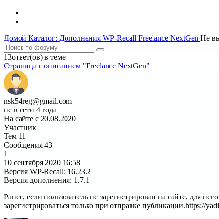
Домой
Каталог: Дополнения WP-Recall
Freelance NextGen
Не в
13ответ(ов) в теме
Страница c описанием "Freelance NextGen"
nsk54reg@gmail.com
не в сети 4 года
На сайте с 20.08.2020
Участник
Тем
11
Сообщения
43
1
10 сентября 2020
16:58
Версия WP-Recall
:
16.23.2
Версия дополнения
:
1.7.1
Ранее, если пользователь не зарегистрирован на сайте, для него
зарегистрироваться только при отправке публикации.https://y