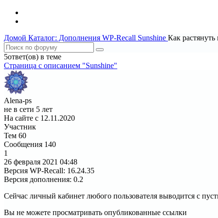
Домой
Каталог: Дополнения WP-Recall
Sunshine
Как растянуть 
5ответ(ов) в теме
Страница c описанием "Sunshine"
Alena-ps
не в сети 5 лет
На сайте с 12.11.2020
Участник
Тем
60
Сообщения
140
1
26 февраля 2021
04:48
Версия WP-Recall
:
16.24.35
Версия дополнения
:
0.2
Сейчас личный кабинет любого пользователя выводится с пуст
Вы не можете просматривать опубликованные ссылки