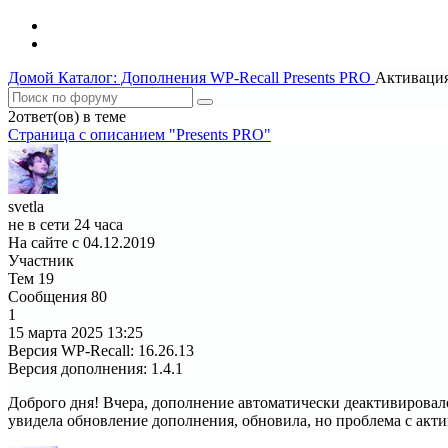
Домой
Каталог: Дополнения WP-Recall
Presents PRO
Активаци
2ответ(ов) в теме
Страница c описанием "Presents PRO"
svetla
не в сети 24 часа
На сайте с 04.12.2019
Участник
Тем
19
Сообщения
80
1
15 марта 2025
13:25
Версия WP-Recall
:
16.26.13
Версия дополнения
:
1.4.1
Доброго дня! Вчера, дополнение автоматически деактивировал
увидела обновление дополнения, обновила, но проблема с акти