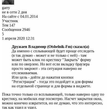
garry
не в сети 2 дня
На сайте с 04.01.2014
Участник
Тем
147
Сообщения
2946
5
1 апреля 2020
12:31
Дружаев Владимир (Otshelnik-Fm) сказал(а)
Да именно с сплывающей будет проще отследить
(я так думаю - может и не только с ней) - там
может быть клик по крестику "Закрыть" форму
или по оверлею. Но вот если вкладку браузера
просто закроют - эта ситуация наверно не
отслеживаемая.
Или цель - дойти до нажатия кнопки
"Регистрация" - тогда это подойдет и для формы
на отдельной странице и для формы в виджете.
Пока точно только со всплывающей, только наверно одну по
крестику, на мобилах еще посмотрю. Насчет закрытия окна,
можно конечно извратится, но не думаю, что это интересно,
так как ушел и ушел.