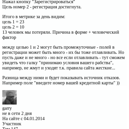
Нажал кнопку "Зарегистрироваться"
Цель номер 2 - регистрация достигнута.
Итого в метрике за день видим:
цель 1 = 23
цель 2 = 10
13 человек мы потеряли. Причина в форме + человеческий
фактор
между целью 1 и 2 могут быть промежуточные - полей в
регистрации может быть много - их бы тоже отлавливать. Но
пусть даже и не много - но все если отлавливать - тут сможем
увидеть что галку "принимаю условия вашего рабства",
например, не жмут и уходят т.к. правила сайта жесткие...
Разница между ними и будет показывать источник отказов.
Например поле "введите номер вашей кредитной карты" ))
garry
не в сети 2 дня
На сайте с 04.01.2014
Участник
Тем
147